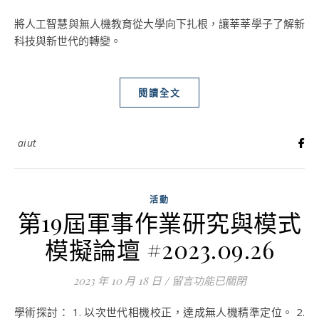
將人工智慧與無人機教育從大學向下扎根，讓莘莘學子了解新
科技與新世代的轉變。
閱讀全文
aiut
活動
第19屆軍事作業研究與模式
模擬論壇 #2023.09.26
2023 年 10 月 18 日
/
在〈第19屆軍事作業研究與模式模擬
留言功能已關閉
學術探討： 1. 以次世代相機校正，達成無人機精準定位。 2.