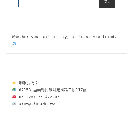
搜尋
Whether you fail or fly, at least you tried.
 aiut@wfu.edu.tw