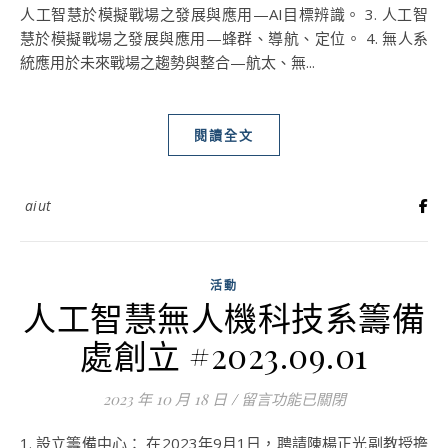
人工智慧於模擬戰場之發展與應用—AI目標辨識。 3. 人工智
慧於模擬戰場之發展與應用—蜂群、導航、定位。 4. 無人系
統應用於未來戰場之趨勢與整合—航太、無...
閱讀全文
aiut
活動
人工智慧無人機科技系籌備
處創立 #2023.09.01
2023 年 10 月 18 日
/
在〈人工智慧無人機科技系籌備處創立
留言功能已關閉
1. 設立籌備中心： 在2023年9月1日，聘請陳楊正光副教授擔