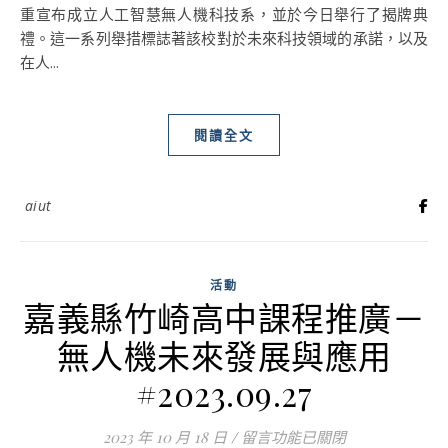
重宣布成立人工智慧無人機科技系，並於今日舉行了揭牌典
禮。這一系列舉措標誌著該校對於未來科技領域的承諾，以及
在人...
閱讀全文
aiut
活動
嘉義縣竹崎高中課程推廣－
無人機未來發展與應用
#2023.09.27
2023 年 10 月 18 日
/
在〈嘉義縣竹崎高中課程推廣－無人
留言功能已關閉