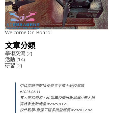
Welcome On Board!
文章分類
學術交流
(2)
活動
(14)
研習
(2)
中科院航空前所長齊立平博士蒞校演講
#2025.06.11
五大亮點齊發！60週年校慶展現吳鳳AI無人機
科技系全新能量 #2025.03.21
校外教學-自強工程多機型展演 #2024.12.02