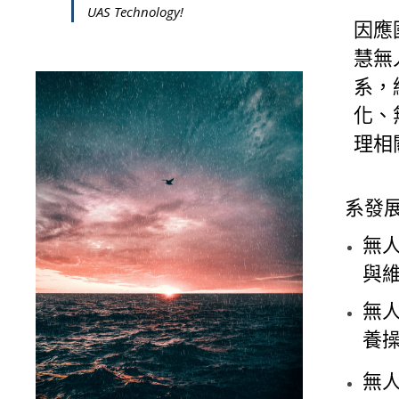
UAS Technology!
因應
慧無
系，
化、
理相
系發
無
與
無
養
無