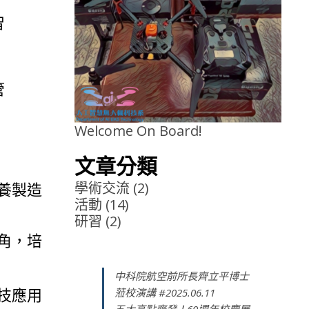
智
管
。
Welcome On Board!
文章分類
養製造
學術交流
(2)
活動
(14)
研習
(2)
角，培
中科院航空前所長齊立平博士
技應用
蒞校演講 #2025.06.11