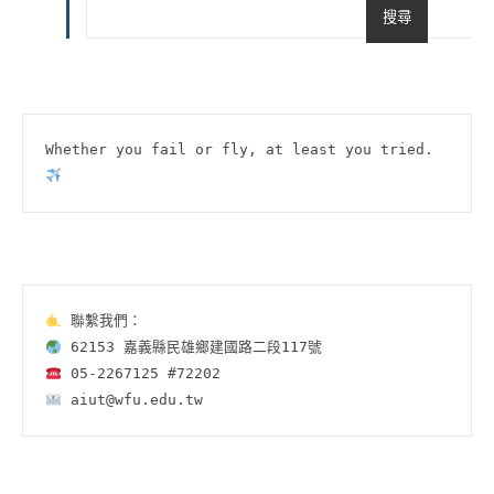
搜尋
Whether you fail or fly, at least you tried.
 aiut@wfu.edu.tw