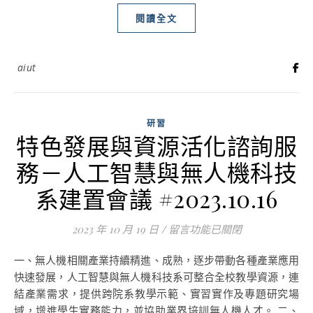
閱讀全文
aiut
研習
特色發展與資源活化諮詢服
務－人工智慧與無人機科技
系建置會議 #2023.10.16
2023 年 10 月 19 日
/
在〈特色發展與資源活化諮詢服務－
留言功能已關閉
一、無人機相關產業持續精進、成熟，逐步帶動各種產業應用
快速發展，人工智慧與無人機科技系可整合全校教學資源，連
結產業需求，提供跨院系教學示範、實習實作及專題研究場
域，增進學生實務能力，並協助業界培訓無人機人才。 二、