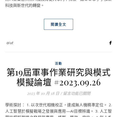
科技與新世代的轉變。
閱讀全文
aiut
活動
第19屆軍事作業研究與模式
模擬論壇 #2023.09.26
2023 年 10 月 18 日
/
在〈第19屆軍事作業研究與模式模擬
留言功能已關閉
學術探討： 1. 以次世代相機校正，達成無人機精準定位。 2.
人工智慧於模擬戰場之發展與應用—AI目標辨識。 3. 人工智