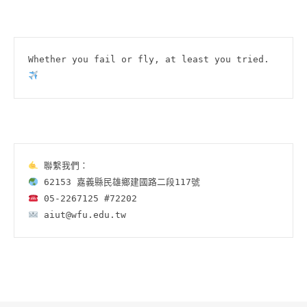
Whether you fail or fly, at least you tried.
 aiut@wfu.edu.tw