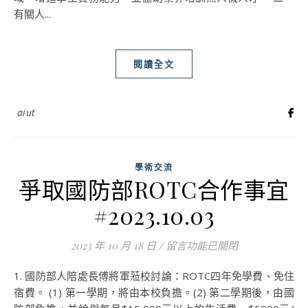
有關人...
閱讀全文
aiut
學術交流
爭取國防部ROTC合作事宜
#2023.10.03
2023 年 10 月 18 日
/
在〈爭取國防部ROTC合作事宜 #2
留言功能已關閉
1. 國防部人陪處長傅將軍蒞校討論：ROTC四年免學費、免住
宿費。 (1) 第一學期，將由本校負擔。(2) 第二學期後，由國