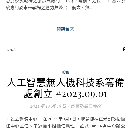
慧於模擬戰場之發展與應用—蜂群、導航、定位。 4. 無人系
統應用於未來戰場之趨勢與整合—航太、無...
閱讀全文
aiut
活動
人工智慧無人機科技系籌備
處創立 #2023.09.01
2023 年 10 月 18 日
/
在〈人工智慧無人機科技系籌備處創立
留言功能已關閉
1. 設立籌備中心： 在2023年9月1日，聘請陳楊正光副教授擔
任中心主任、李冠褕小姐擔任助理，並以TA614為中心辦公