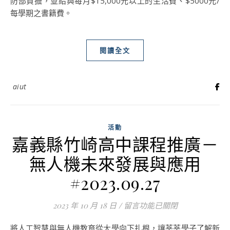
防部負擔，並給與每月$15,000元以上的生活費、$5000元/
每學期之書籍費。
閱讀全文
aiut
活動
嘉義縣竹崎高中課程推廣－
無人機未來發展與應用
#2023.09.27
2023 年 10 月 18 日
/
在〈嘉義縣竹崎高中課程推廣－無人
留言功能已關閉
將人工智慧與無人機教育從大學向下扎根，讓莘莘學子了解新